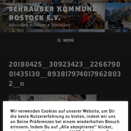
Zum
SCHRAUBER KOMMUNE
Inhalt
ROSTOCK E.V.
springen
Schrauben ★ Fahren ★ Schnacken
Menü
20180425_30923423_2266790
01435130_893817974017962803
2_n
Wir verwenden Cookies auf unserer Website, um Dir
die beste Nutzererfahrung zu bieten, indem wir uns
an Deine Präferenzen bei einem wiederholten Besuch
erinnern. Indem Du auf „Alle akzeptieren“ klickst,