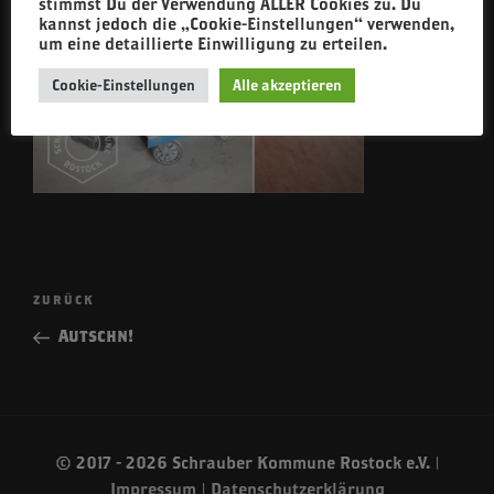
stimmst Du der Verwendung ALLER Cookies zu. Du
kannst jedoch die „Cookie-Einstellungen“ verwenden,
um eine detaillierte Einwilligung zu erteilen.
Cookie-Einstellungen
Alle akzeptieren
Beitragsnavigation
Vorheriger
ZURÜCK
Beitrag
Autschn!
© 2017 - 2026 Schrauber Kommune Rostock e.V. |
Impressum
|
Datenschutzerklärung