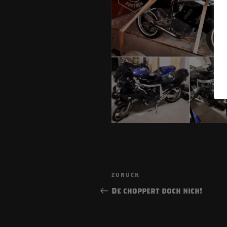
Beitragsnavigatio
Vorheriger
ZURÜCK
Beitrag
De choppert doch nich!