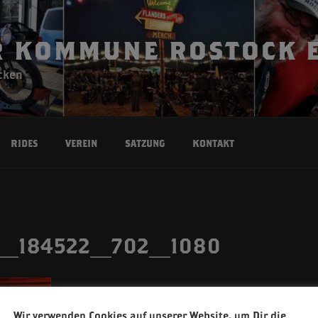
 KOMMUNE ROSTOCK E
cken
Rides
Verein
Satzung
Kontakt
8_184522_702_1080
Wir verwenden Cookies auf unserer Website, um Dir die