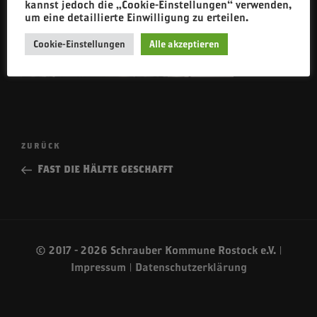
kannst jedoch die „Cookie-Einstellungen“ verwenden,
um eine detaillierte Einwilligung zu erteilen.
Cookie-Einstellungen
Alle akzeptieren
Beitragsnavigation
Vorheriger
ZURÜCK
Beitrag
Fast die Hälfte geschafft
© 2017 - 2026 Schrauber Kommune Rostock e.V. |
Impressum
|
Datenschutzerklärung