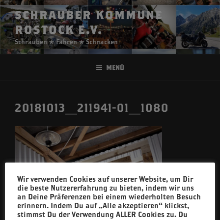
Zum
SCHRAUBER KOMMUNE
Inhalt
ROSTOCK E.V.
springen
Schrauben ★ Fahren ★ Schnacken
Menü
20181013_211941-01_1080
Wir verwenden Cookies auf unserer Website, um Dir
die beste Nutzererfahrung zu bieten, indem wir uns
an Deine Präferenzen bei einem wiederholten Besuch
erinnern. Indem Du auf „Alle akzeptieren“ klickst,
stimmst Du der Verwendung ALLER Cookies zu. Du