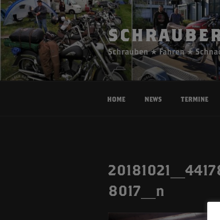
Zum
Inhalt
springen
SCHRAUBER
Schrauben ★ Fahren ★ Schna
Home
News
Termine
20181021_441
8017_n