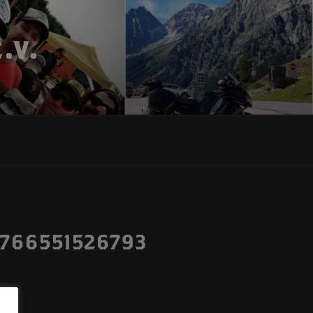
.V.
766551526793