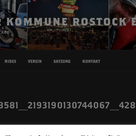
 KOMMUNE ROSTOCK E
cken
Rides
Verein
Satzung
Kontakt
78581_2193190130744067_428