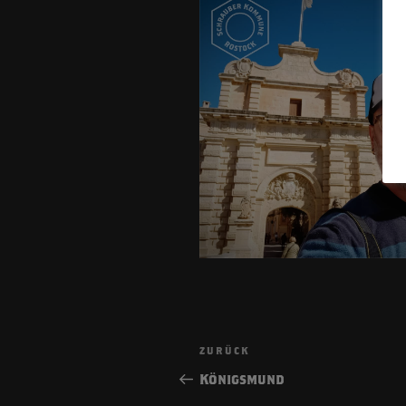
Beitragsnavigatio
Vorheriger
ZURÜCK
Beitrag
Königsmund