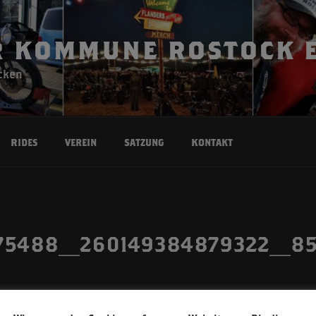
 KOMMUNE ROSTOCK E
cken
Rides
Verein
Satzung
Kontakt
75488_260149384879322_8