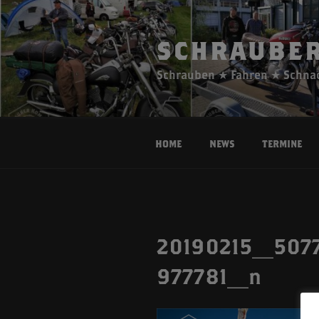
Zum
Inhalt
springen
SCHRAUBER
Schrauben ★ Fahren ★ Schna
Home
News
Termine
20190215_507
977781_n