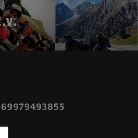
.V.
569979493855