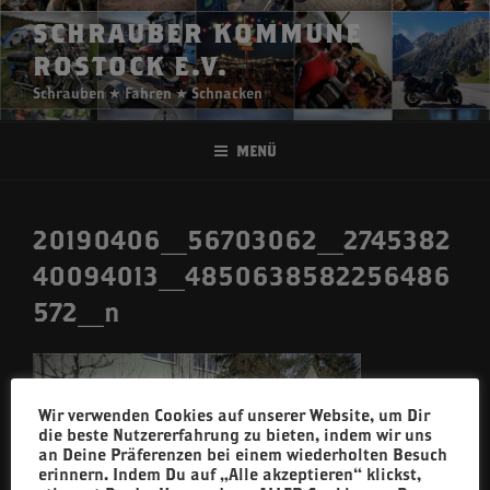
Zum
SCHRAUBER KOMMUNE
Inhalt
ROSTOCK E.V.
springen
Schrauben ★ Fahren ★ Schnacken
Menü
20190406_56703062_2745382
40094013_4850638582256486
572_n
Wir verwenden Cookies auf unserer Website, um Dir
die beste Nutzererfahrung zu bieten, indem wir uns
an Deine Präferenzen bei einem wiederholten Besuch
erinnern. Indem Du auf „Alle akzeptieren“ klickst,