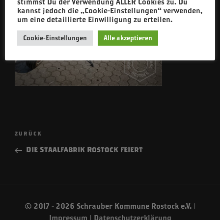
stimmst Du der Verwendung ALLER Cookies zu. Du
kannst jedoch die „Cookie-Einstellungen“ verwenden,
um eine detaillierte Einwilligung zu erteilen.
Cookie-Einstellungen
Alle akzeptieren
Beitragsnavigation
Vorheriger
ZURÜCK
Beitrag
Die Staalfabrik Rostock feiert
© 2017 - 2026 Schrauber Kommune Rostock e.V. |
Impressum
|
Datenschutzerklärung