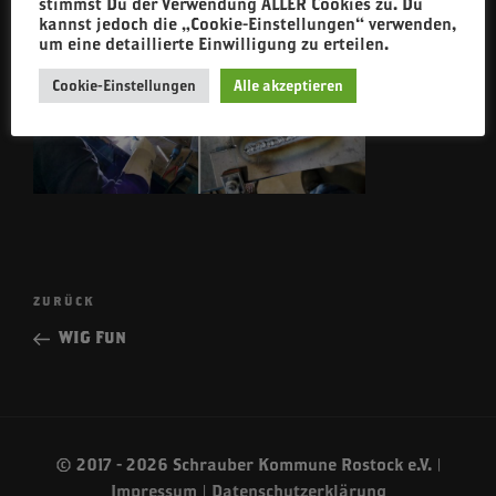
stimmst Du der Verwendung ALLER Cookies zu. Du
kannst jedoch die „Cookie-Einstellungen“ verwenden,
um eine detaillierte Einwilligung zu erteilen.
Cookie-Einstellungen
Alle akzeptieren
Beitragsnavigation
Vorheriger
ZURÜCK
Beitrag
WIG Fun
© 2017 - 2026 Schrauber Kommune Rostock e.V. |
Impressum
|
Datenschutzerklärung