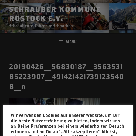
Zum
SCHRAUBER KOMMUNE
Inhalt
ROSTOCK E.V.
springen
Schrauben ★ Fahren ★ Schnacken
Menü
20190426_56830187_3563531
85223907_491421421739123540
8_n
Wir verwenden Cookies auf unserer Website, um Dir
die beste Nutzererfahrung zu bieten, indem wir uns
an Deine Präferenzen bei einem wiederholten Besuch
erinnern. Indem Du auf „Alle akzeptieren“ klickst,