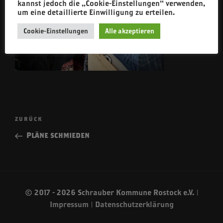
kannst jedoch die „Cookie-Einstellungen“ verwenden,
um eine detaillierte Einwilligung zu erteilen.
Cookie-Einstellungen
Alle akzeptieren
Beitragsnavigation
Vorheriger
ZURÜCK
Beitrag
Pläne schmieden
© 2017 - 2026 Schrauber Kommune Rostock e.V. |
Impressum
|
Datenschutzerklärung