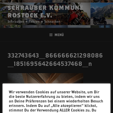
Zum
SCHRAUBER KOMMUNE
Inhalt
ROSTOCK E.V.
springen
Schrauben ★ Fahren ★ Schnacken
Menü
332743643_866666621298086
_1851695642664537468_n
Wir verwenden Cookies auf unserer Website, um Dir
die beste Nutzererfahrung zu bieten, indem wir uns
an Deine Präferenzen bei einem wiederholten Besuch
erinnern. Indem Du auf „Alle akzeptieren“ klickst,
stimmst Du der Verwendung ALLER Cookies zu. Du