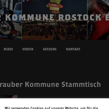
 KOMMUNE ROSTOCK E
cken
Rides
Verein
Satzung
Kontakt
chrauber Kommune Stammtisch
Wir verwenden Cookies auf unserer Website, um Dir die