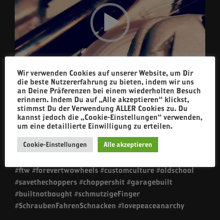
Wir verwenden Cookies auf unserer Website, um Dir
die beste Nutzererfahrung zu bieten, indem wir uns
an Deine Präferenzen bei einem wiederholten Besuch
erinnern. Indem Du auf „Alle akzeptieren“ klickst,
stimmst Du der Verwendung ALLER Cookies zu. Du
00:00
00:05
kannst jedoch die „Cookie-Einstellungen“ verwenden,
um eine detaillierte Einwilligung zu erteilen.
Cookie-Einstellungen
Alle akzeptieren
Funky #Funkenflug in der #SKR #Werkstatt. Der Halter
muss ab! ?
#ftw #forevertwowheels #customculture #oldschool
#savethechoppers #choppershit #garagebuilt
#builtnotbought #schmutzigeFinger
#SchraubenFahrenSchnacken #lovepeaceanarchy