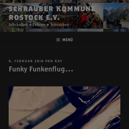
Zum
SCHRAUBER KOMMUNE
Inhalt
ROSTOCK E.V.
springen
Schrauben ★ Fahren ★ Schnacken
Menü
VERÖFFENTLICHT
8. FEBRUAR 2018
VON
KAY
AM
Funky Funkenflug…
Video-
Player