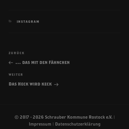
KATEGORIEN
INSTAGRAM
Beitragsnavigation
Vorheriger
ZURÜCK
Beitrag
… das mit den Fähnchen
Nächster
WEITER
Beitrag
Das Heck wird keck
© 2017 - 2026 Schrauber Kommune Rostock e.V. |
Impressum
|
Datenschutzerklärung