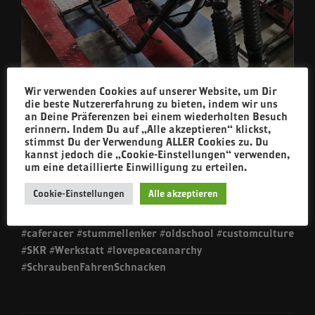
Wir verwenden Cookies auf unserer Website, um Dir
die beste Nutzererfahrung zu bieten, indem wir uns
an Deine Präferenzen bei einem wiederholten Besuch
erinnern. Indem Du auf „Alle akzeptieren“ klickst,
stimmst Du der Verwendung ALLER Cookies zu. Du
kannst jedoch die „Cookie-Einstellungen“ verwenden,
Muss ja nicht immer #tassebier sein. Mal geht auch
um eine detaillierte Einwilligung zu erteilen.
ein Café ?
Cookie-Einstellungen
Alle akzeptieren
#ftw #forevertwowheels #schmutzigeFinger
#garagebuilt #builtnotbought #suzuki #gs750
#caferacer #stummellenker #oldschool #customculture
#SKR #Werkstatt #lovepeaceanarchy
#SchraubenFahrenSchnacken