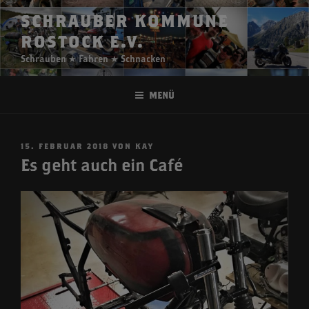
Zum
SCHRAUBER KOMMUNE
Inhalt
ROSTOCK E.V.
springen
Schrauben ★ Fahren ★ Schnacken
Menü
VERÖFFENTLICHT
15. FEBRUAR 2018
VON
KAY
AM
Es geht auch ein Café