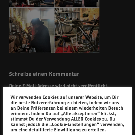
Schreibe einen Kommentar
Deine E-Mail-Adresse wird nicht veröffentlicht.
Erforderliche Felder sind mit
*
markiert
Wir verwenden Cookies auf unserer Website, um Dir
die beste Nutzererfahrung zu bieten, indem wir uns
Kommentar
*
an Deine Präferenzen bei einem wiederholten Besuch
erinnern. Indem Du auf „Alle akzeptieren“ klickst,
stimmst Du der Verwendung ALLER Cookies zu. Du
kannst jedoch die „Cookie-Einstellungen“ verwenden,
um eine detaillierte Einwilligung zu erteilen.