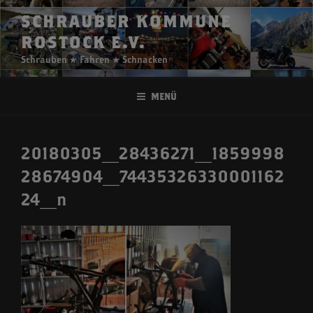
Zum
SCHRAUBER KOMMUNE
Inhalt
ROSTOCK E.V.
springen
Schrauben ★ Fahren ★ Schnacken
Menü
20180305_28436271_1859998
28674904_74435326330001162
24_n