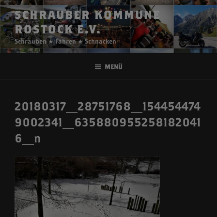
Zum
SCHRAUBER KOMMUNE
Inhalt
ROSTOCK E.V.
springen
Schrauben ★ Fahren ★ Schnacken
Menü
20180317_28751768_154454474
9002341_635880955258182041
6_n