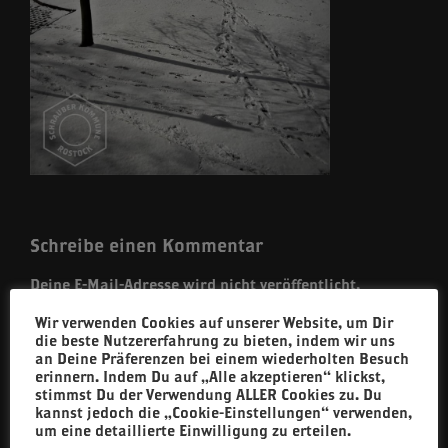
Schreibe einen Kommentar
Deine E-Mail-Adresse wird nicht veröffentlicht.
Erforderliche Felder sind mit
*
markiert
Wir verwenden Cookies auf unserer Website, um Dir
die beste Nutzererfahrung zu bieten, indem wir uns
Kommentar
*
an Deine Präferenzen bei einem wiederholten Besuch
erinnern. Indem Du auf „Alle akzeptieren“ klickst,
stimmst Du der Verwendung ALLER Cookies zu. Du
kannst jedoch die „Cookie-Einstellungen“ verwenden,
um eine detaillierte Einwilligung zu erteilen.