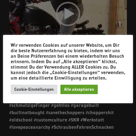
Wir verwenden Cookies auf unserer Website, um Dir
die beste Nutzererfahrung zu bieten, indem wir uns
an Deine Präferenzen bei einem wiederholten Besuch
erinnern. Indem Du auf „Alle akzeptieren“ klickst,
stimmst Du der Verwendung ALLER Cookies zu. Du
00:00
00:23
kannst jedoch die „Cookie-Einstellungen“ verwenden,
um eine detaillierte Einwilligung zu erteilen.
Cookie-Einstellungen
Alle akzeptieren
Tony kann sich freuen. Bereit für die Saison.
#ftw #forevertwowheels #weroc #braaap
#schmutzigeFinger #gehtlos #garagebuilt
#builtnotbought #savethechoppers #choppershit
#oldschool #customculture #SKR #Werkstatt
#lovepeaceanarchy #SchraubenFahrenSchnacken