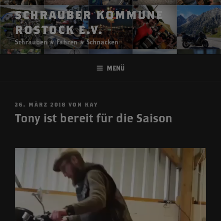
Zum
SCHRAUBER KOMMUNE
Inhalt
ROSTOCK E.V.
springen
Schrauben ★ Fahren ★ Schnacken
Menü
VERÖFFENTLICHT
26. MÄRZ 2018
VON
KAY
AM
Tony ist bereit für die Saison
Video-
Player