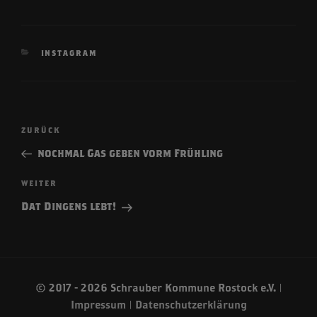
KATEGORIEN
INSTAGRAM
Beitragsnavigation
Vorheriger
ZURÜCK
Beitrag
nochmal Gas geben vorm Frühling
Nächster
WEITER
Beitrag
Dat Dingens lebt!
© 2017 - 2026 Schrauber Kommune Rostock e.V. |
Impressum
|
Datenschutzerklärung