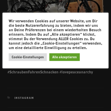
Wir verwenden Cookies auf unserer Website, um Dir
die beste Nutzererfahrung zu bieten, indem wir uns
an Deine Präferenzen bei einem wiederholten Besuch
Schön eingespeicht sind die Räder vom #gs750
erinnern. Indem Du auf „Alle akzeptieren“ klickst,
#caferacer schon mal. Demnächst frische Pneus, dann
stimmst Du der Verwendung ALLER Cookies zu. Du
rollt dat Chassis auch
kannst jedoch die „Cookie-Einstellungen“ verwenden,
um eine detaillierte Einwilligung zu erteilen.
#ftw #forevertwowheels #schmutzigeFinger
#garagebuilt #builtnotbought #derRoy #dieSuzuki
Cookie-Einstellungen
Alle akzeptieren
#SKR #Werkstatt #oldschool #customculture
#itsnotthemakeitsthepassion
#SchraubenFahrenSchnacken #lovepeaceanarchy
KATEGORIEN
INSTAGRAM