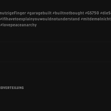
mutzigeFinger #garagebuilt #builtnotbought #GS750 #dieS
 #ifihavetoexplainyouwouldnotunderstand #mitdemølnich
#lovepeaceanarchy
n
ndverteilung