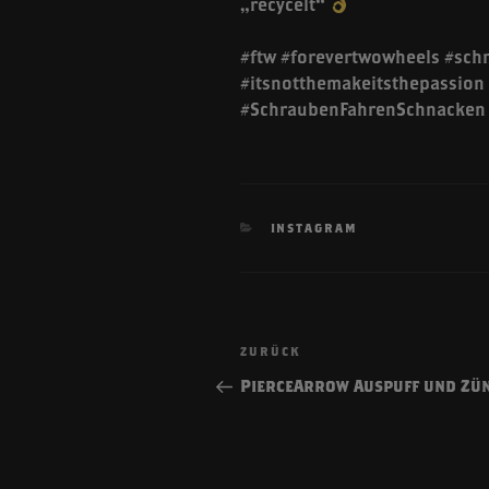
„recycelt“
#ftw #forevertwowheels #sch
#itsnotthemakeitsthepassion
#SchraubenFahrenSchnacken 
KATEGORIEN
INSTAGRAM
Beitragsnavigatio
Vorheriger
ZURÜCK
Beitrag
PierceArrow Auspuff und Zü