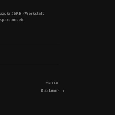
uzuki #SKR #Werkstatt
tsparsamsein
WEITER
Nächster
Beitrag
Old Lamp