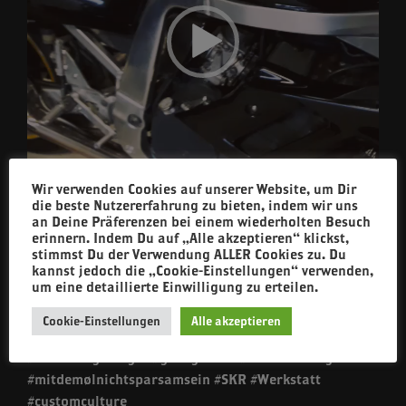
Wir verwenden Cookies auf unserer Website, um Dir
00:00
00:27
die beste Nutzererfahrung zu bieten, indem wir uns
an Deine Präferenzen bei einem wiederholten Besuch
erinnern. Indem Du auf „Alle akzeptieren“ klickst,
stimmst Du der Verwendung ALLER Cookies zu. Du
Der Weg wird zwar steinig, aber sie springt an und
kannst jedoch die „Cookie-Einstellungen“ verwenden,
um eine detaillierte Einwilligung zu erteilen.
läuft. Der Rest ergibt sich
#washatervor #derKay
#murmelnimkopf #ftw #forevertwowheels #gsxr750
Cookie-Einstellungen
Alle akzeptieren
#dieSuzuki #hoyasuka #franknstine #gixxer #stein
#schmutzigeFinger #garagebuilt #builtnotbought
#mitdemølnichtsparsamsein #SKR #Werkstatt
#customculture