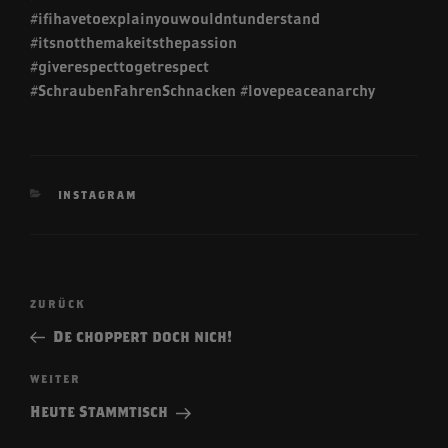
#ifihavetoexplainyouwouldntunderstand
#itsnotthemakeitsthepassion
#giverespecttogetrespect
#SchraubenFahrenSchnacken #lovepeaceanarchy
KATEGORIEN
INSTAGRAM
Beitragsnavigation
Vorheriger
ZURÜCK
Beitrag
De choppert doch nich!
Nächster
WEITER
Beitrag
Heute Stammtisch