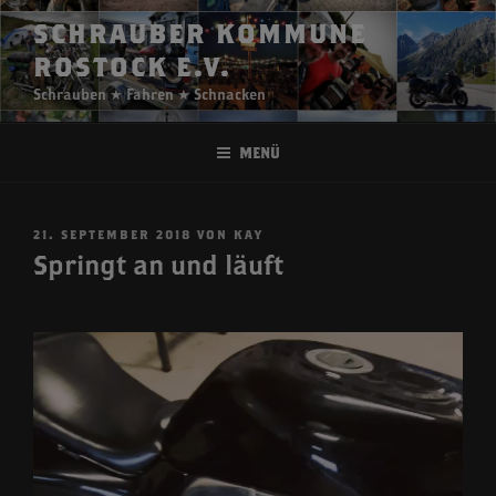
Zum
SCHRAUBER KOMMUNE
Inhalt
ROSTOCK E.V.
springen
Schrauben ★ Fahren ★ Schnacken
Menü
VERÖFFENTLICHT
21. SEPTEMBER 2018
VON
KAY
AM
Springt an und läuft
Video-
Player