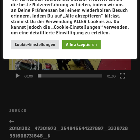
die beste Nutzererfahrung zu bieten, indem wir uns
an Deine Präferenzen bei einem wiederholten Besuch
erinnern. Indem Du auf „Alle akzeptieren“ klickst,
stimmst Du der Verwendung ALLER Cookies zu. Du
kannst jedoch die „Cookie-Einstellungen“ verwenden,
um eine detaillierte Einwilligung zu erteilen.
Cookie-Einstellungen
Alle akzeptieren
00:00
01:00
Beitragsnavigation
Vorheriger
ZURÜCK
Beitrag
20181202_47301973_264846644227897_3338728
531608731648_n