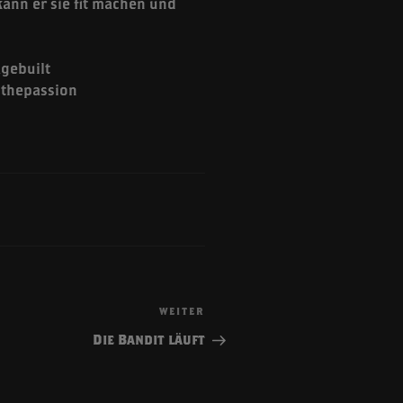
ann er sie fit machen und
agebuilt
sthepassion
WEITER
Nächster
Beitrag
Die Bandit läuft