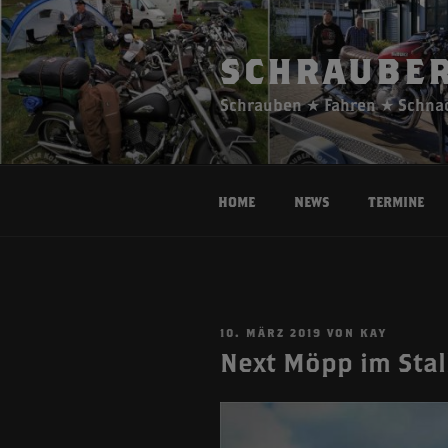
Zum
Inhalt
springen
SCHRAUBER
Schrauben ★ Fahren ★ Schna
Home
News
Termine
VERÖFFENTLICHT
10. MÄRZ 2019
VON
KAY
AM
Next Möpp im Stal