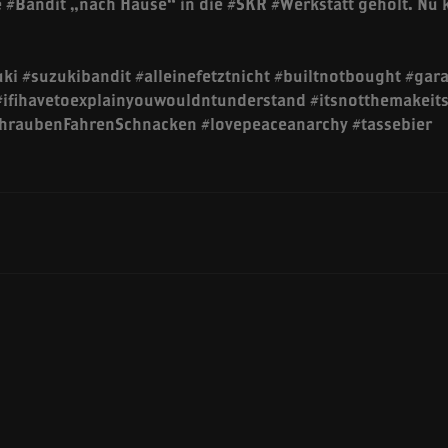
 #Bandit „nach Hause“ in die #SKR #Werkstatt geholt. Nu k
ki #suzukibandit #alleinefetztnicht #builtnotbought #gar
ifihavetoexplainyouwouldntunderstand #itsnotthemakeit
chraubenFahrenSchnacken #lovepeaceanarchy #tassebier
n