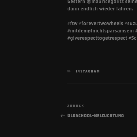
Gestern
@mauricegolitz
seine
dann endlich wieder fahren.
#ftw #forevertwowheels #suzu
#mitdemølnichtsparsamsein #
#giverespecttogetrespect #S
KATEGORIEN
INSTAGRAM
Beitragsnavigatio
Vorheriger
ZURÜCK
Beitrag
OldSchool-Beleuchtung