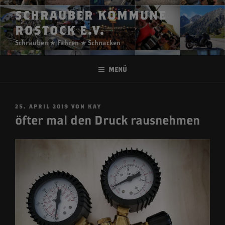
Zum
SCHRAUBER KOMMUNE
Inhalt
ROSTOCK E.V.
springen
Schrauben ★ Fahren ★ Schnacken
Menü
VERÖFFENTLICHT
25. APRIL 2019
VON
KAY
AM
öfter mal den Druck rausnehmen