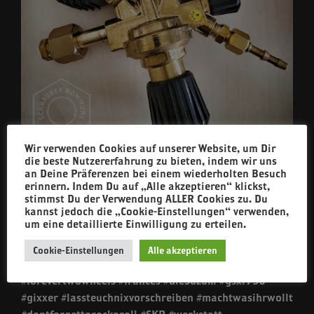
Wir verwenden Cookies auf unserer Website, um Dir
die beste Nutzererfahrung zu bieten, indem wir uns
an Deine Präferenzen bei einem wiederholten Besuch
Jetzt kann #derKay endlich den Druck rausnehmen
erinnern. Indem Du auf „Alle akzeptieren“ klickst,
stimmst Du der Verwendung ALLER Cookies zu. Du
kannst jedoch die „Cookie-Einstellungen“ verwenden,
um eine detaillierte Einwilligung zu erteilen.
#druckminderer #hurrahurradiepostistda
#wasmachterda #argon #tig #welding #edelstahl
Cookie-Einstellungen
Alle akzeptieren
#stainlesssteel #aluminium #WIG #schweißen #ftw
#forevertwowheels #frances #dieSuzuki #gsxr750
#gixxer #lassteuchnixvorschreiben #machtwasihrwollt