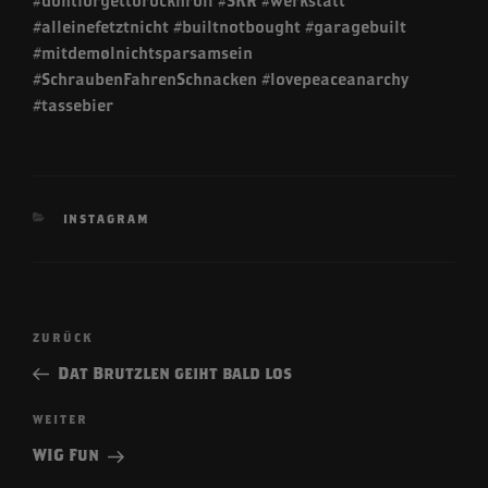
#dontforgettorocknroll #SKR #werkstatt
#alleinefetztnicht #builtnotbought #garagebuilt
#mitdemølnichtsparsamsein
#SchraubenFahrenSchnacken #lovepeaceanarchy
#tassebier
KATEGORIEN
INSTAGRAM
Beitragsnavigation
Vorheriger
ZURÜCK
Beitrag
Dat Brutzlen geiht bald los
Nächster
WEITER
Beitrag
WIG Fun