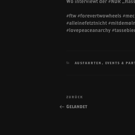
Wo interviewt der #NDR „Hass
#ftw #forevertwowheels #mec
#alleinefetztnicht #mitdemø
#lovepeaceanarchy #tassebie
KATEGORIEN
AUSFAHRTEN
,
EVENTS & PAR
Beitragsnavigatio
Vorheriger
ZURÜCK
Beitrag
Gelandet