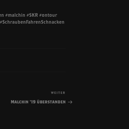
en #malchin #SKR #ontour
ct #SchraubenFahrenSchnacken
WEITER
Nächster
Beitrag
Malchin ’19 überstanden