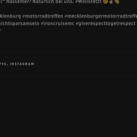
i“ Hassemer? Natürlich bei uns. #WeilsFetzt
klenburg #motorradtreffen #mecklenburgermotorradtreff
lnichtsparsamsein #ironcruisemc #giverespecttogetrespe
r
TYS
,
INSTAGRAM
n