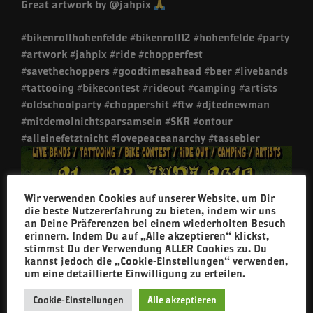
Great artwork by @jahpix
#bikenrollhohenfelde #bikenroll12 #hohenfelde #party
#artwork #jahpix #ride #chopperfest
#savethechoppers #goodtimesahead #beer #livebands
#tattooing #bikecontest #rideout #camping #artists
#oldschoolparty #choppershit #ftw #djtednewman
#mitdemølnichtsparsamsein #SKR #ontour
#alleinefetztnicht #lovepeaceanarchy #tassebier
Wir verwenden Cookies auf unserer Website, um Dir
die beste Nutzererfahrung zu bieten, indem wir uns
an Deine Präferenzen bei einem wiederholten Besuch
erinnern. Indem Du auf „Alle akzeptieren“ klickst,
stimmst Du der Verwendung ALLER Cookies zu. Du
kannst jedoch die „Cookie-Einstellungen“ verwenden,
um eine detaillierte Einwilligung zu erteilen.
Cookie-Einstellungen
Alle akzeptieren