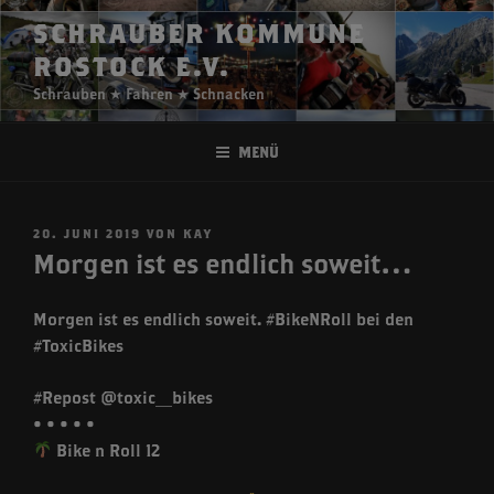
Zum
SCHRAUBER KOMMUNE
Inhalt
ROSTOCK E.V.
springen
Schrauben ★ Fahren ★ Schnacken
Menü
VERÖFFENTLICHT
20. JUNI 2019
VON
KAY
AM
Morgen ist es endlich soweit…
Morgen ist es endlich soweit. #BikeNRoll bei den
#ToxicBikes
#Repost @toxic_bikes
• • • • •
Bike n Roll 12