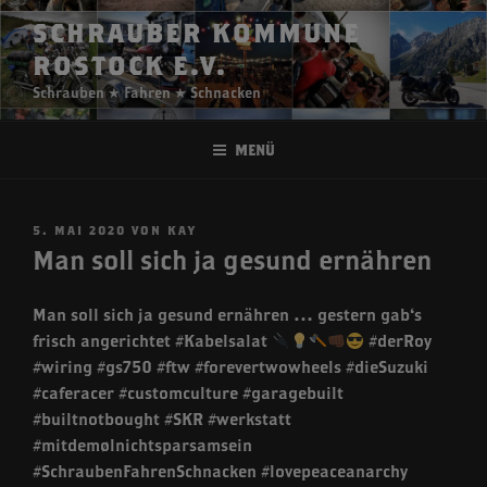
Zum
SCHRAUBER KOMMUNE
Inhalt
ROSTOCK E.V.
springen
Schrauben ★ Fahren ★ Schnacken
Menü
VERÖFFENTLICHT
5. MAI 2020
VON
KAY
AM
Man soll sich ja gesund ernähren
Man soll sich ja gesund ernähren … gestern gab‘s
frisch angerichtet #Kabelsalat
#derRoy
#wiring #gs750 #ftw #forevertwowheels #dieSuzuki
#caferacer #customculture #garagebuilt
#builtnotbought #SKR #werkstatt
#mitdemølnichtsparsamsein
#SchraubenFahrenSchnacken #lovepeaceanarchy