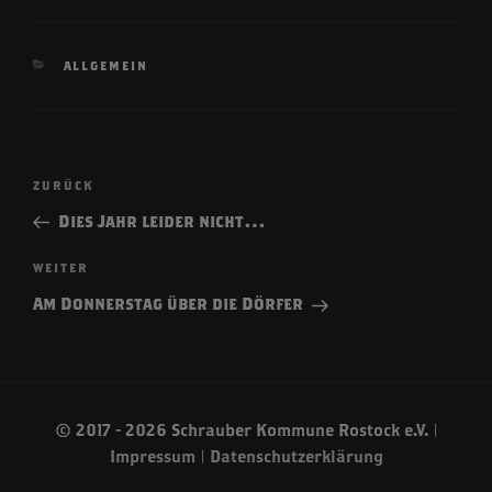
KATEGORIEN
ALLGEMEIN
Beitragsnavigation
Vorheriger
ZURÜCK
Beitrag
Dies Jahr leider nicht…
Nächster
WEITER
Beitrag
Am Donnerstag über die Dörfer
© 2017 - 2026 Schrauber Kommune Rostock e.V. |
Impressum
|
Datenschutzerklärung