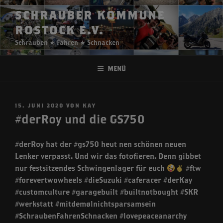
Zum
SCHRAUBER KOMMUNE
Inhalt
ROSTOCK E.V.
springen
Schrauben ★ Fahren ★ Schnacken
Menü
VERÖFFENTLICHT
15. JUNI 2020
VON
KAY
AM
#derRoy und die GS750
#derRoy hat der #gs750 heut nen schönen neuen
Lenker verpasst. Und wir das fotofieren. Denn gibbet
nur festsitzendes Schwingenlager für euch
#ftw
#forevertwowheels #dieSuzuki #caferacer #derKay
#customculture #garagebuilt #builtnotbought #SKR
#werkstatt #mitdemølnichtsparsamsein
#SchraubenFahrenSchnacken #lovepeaceanarchy