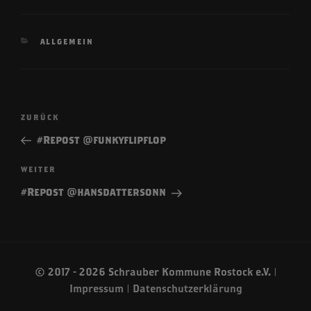
KATEGORIEN
ALLGEMEIN
Beitragsnavigation
Vorheriger
ZURÜCK
Beitrag
#Repost @funkyflipflop
Nächster
WEITER
Beitrag
#Repost @hansdattersonn
© 2017 - 2026 Schrauber Kommune Rostock e.V. |
Impressum
|
Datenschutzerklärung