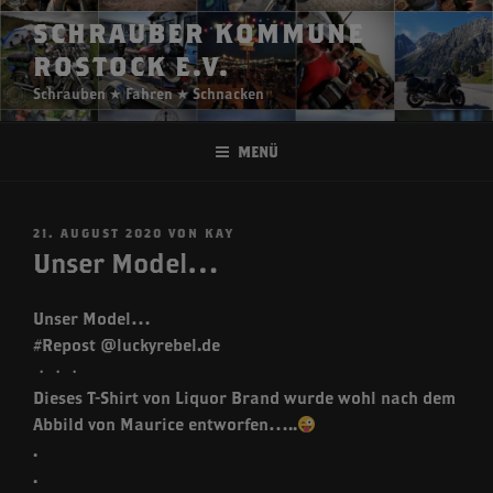
Zum
SCHRAUBER KOMMUNE
Inhalt
ROSTOCK E.V.
springen
Schrauben ★ Fahren ★ Schnacken
Menü
VERÖFFENTLICHT
21. AUGUST 2020
VON
KAY
AM
Unser Model…
Unser Model…
#Repost @luckyrebel.de
・・・
Dieses T-Shirt von Liquor Brand wurde wohl nach dem
Abbild von Maurice entworfen…..
.
.