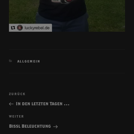
KATEGORIEN
ALLGEMEIN
Beitragsnavigation
Vorheriger
ZURÜCK
Beitrag
In den letzten Tagen …
Nächster
WEITER
Beitrag
Bissl Beleuchtung