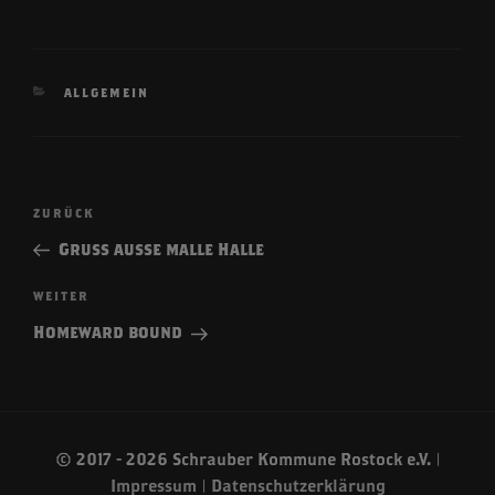
KATEGORIEN
ALLGEMEIN
Beitragsnavigation
Vorheriger
ZURÜCK
Beitrag
Gruß ausse malle Halle
Nächster
WEITER
Beitrag
Homeward bound
© 2017 - 2026 Schrauber Kommune Rostock e.V. |
Impressum
|
Datenschutzerklärung