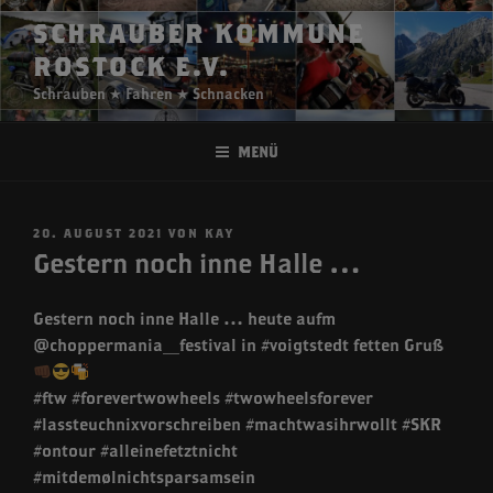
Zum
SCHRAUBER KOMMUNE
Inhalt
ROSTOCK E.V.
springen
Schrauben ★ Fahren ★ Schnacken
Menü
VERÖFFENTLICHT
20. AUGUST 2021
VON
KAY
AM
Gestern noch inne Halle …
Gestern noch inne Halle … heute aufm
@choppermania_festival in #voigtstedt fetten Gruß
#ftw #forevertwowheels #twowheelsforever
#lassteuchnixvorschreiben #machtwasihrwollt #SKR
#ontour #alleinefetztnicht
#mitdemølnichtsparsamsein